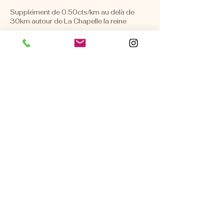
Supplément de 0.50cts/km au delà de
30km autour de La Chapelle la reine
Je veux cette prestation
* Cette prestation est une prestation de conseils
esthétiques, les plans, visuels 3D n'ont pas valeur de
plans d'exécutions.
Cette prestation ne contient pas de suivi de chantier.
La faisabilité des travaux doit être validée par un
artisan, un expert en bâtiment.