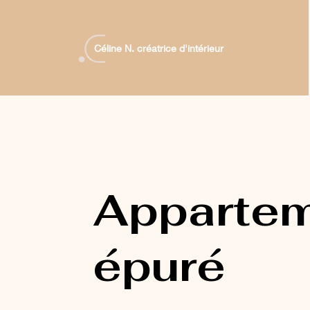
Céline N. créatrice d'intérieur
Apparte
épuré