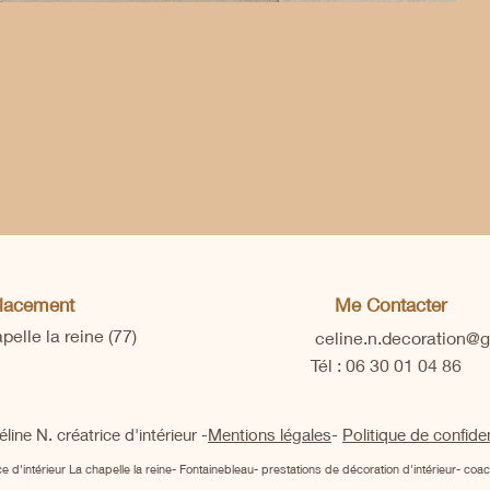
lacement
Me Contacter
elle la reine (77)
celine.n.decoration@
Tél : 06 30 01 04 86
ine N. créatrice d'intérieur -
Mentions légales
-
Politique de confiden
e d'intérieur La chapelle la reine- Fontainebleau- prestations de décoration d'intérieur- co