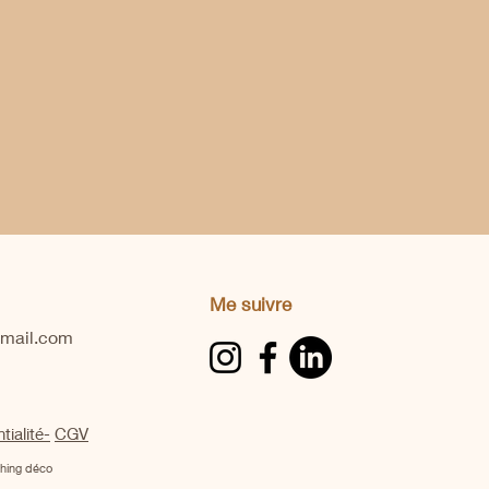
Me suivre
gmail.com
tialité-
CGV
aching déco