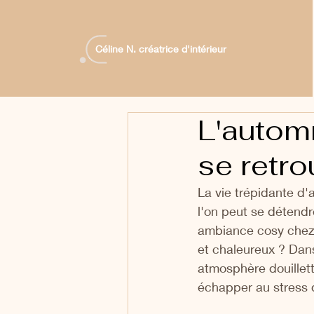
Céline N. créatrice d'intérieur
L'automn
se retro
La vie trépidante d'
l'on peut se détendr
ambiance cosy chez 
et chaleureux ? Dans
atmosphère douillette
échapper au stress 