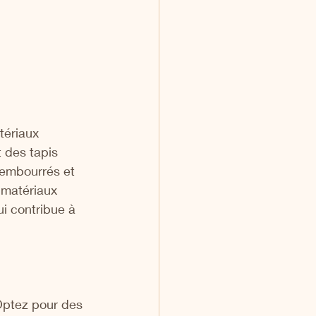
ériaux 
 des tapis 
rembourrés et 
 matériaux 
ui contribue à 
Optez pour des 