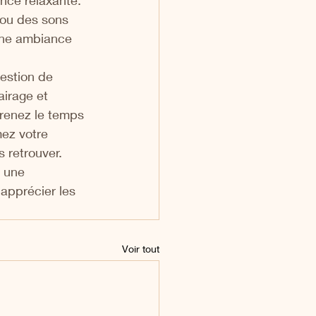
nce relaxante. 
 ou des sons 
une ambiance 
estion de 
airage et 
renez le temps 
mez votre 
 retrouver. 
 une 
apprécier les 
Voir tout