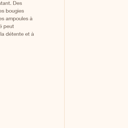
atant. Des 
es bougies 
des ampoules à 
é peut 
la détente et à 