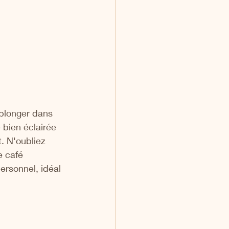
 plonger dans 
 bien éclairée 
. N'oubliez 
e café 
rsonnel, idéal 